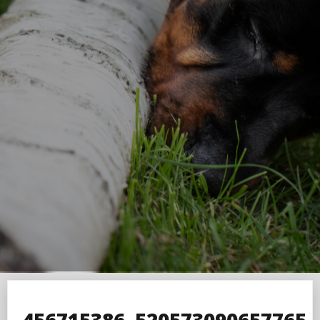
456715386_520573090657765_