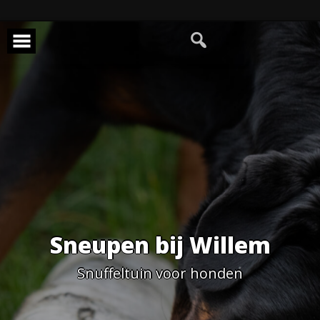
Skip
to
content
Sneupen bij Willem
Snuffeltuin voor honden