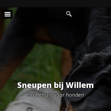
Skip
to
content
Sneupen bij Willem
Snuffeltuin voor honden