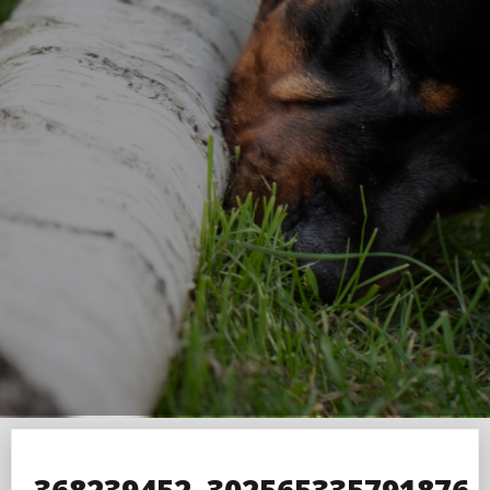
368239452_302565335791876_