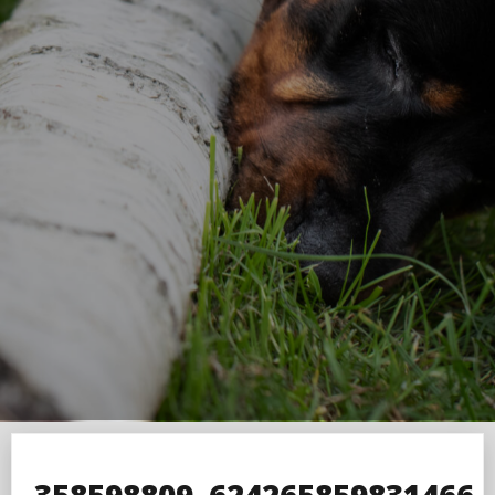
358598809_624265859831466_