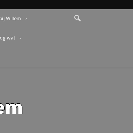
bij Willem
nog wat
lem