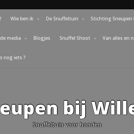
!
Wie ben ik
De Snuffeltuin
Stichting Sneupen 
 de media
Blogjes
Snuffel Shoot
Van alles en 
s nog iets ?
eupen bij Wil
Snuffeltuin voor honden