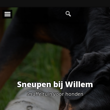
Skip
to
content
Sneupen bij Willem
Snuffeltuin voor honden