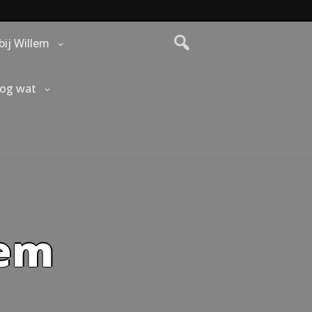
bij Willem
nog wat
lem