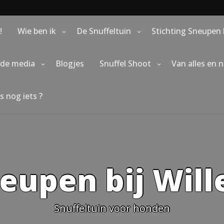
!
Wie ben ik
De Snuffeltuin
Stichting Sneupen 
 de media
Blogjes
Snuffel Shoot
Van alles en 
s nog iets ?
eupen bij Wil
Snuffeltuin voor honden