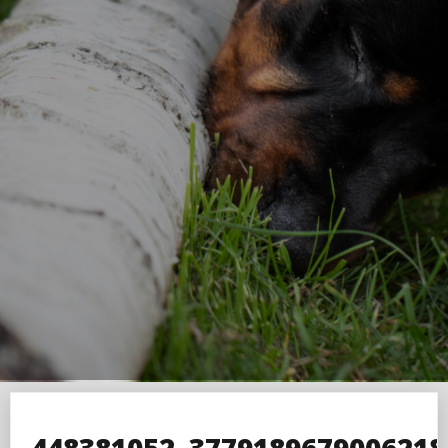
448381052_3779189679006218