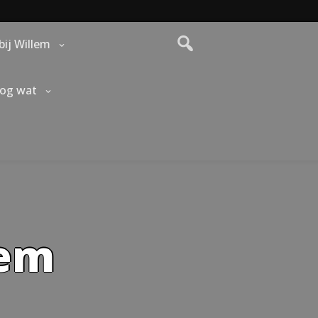
bij Willem
nog wat
lem