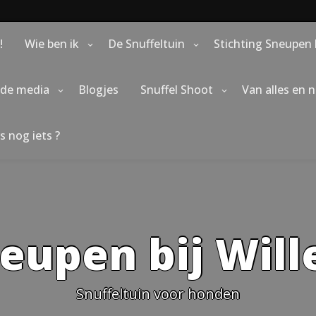
!
Wie ben ik
De Snuffeltuin
Stichting Sneupen 
 de media
Blogjes
Snuffel Shoot
Van alles en 
s nog iets ?
eupen bij Wil
Snuffeltuin voor honden