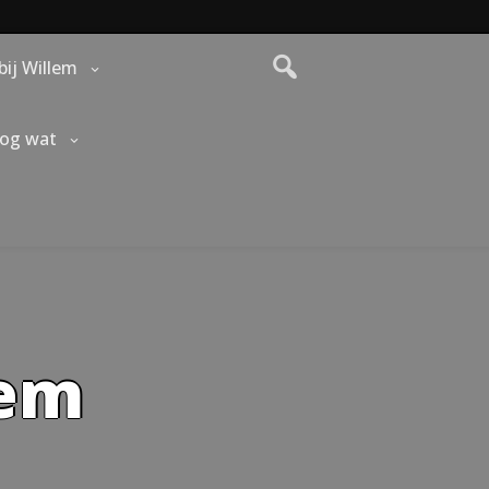
bij Willem
nog wat
lem