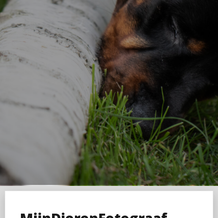
-MijnDierenFotograaf-