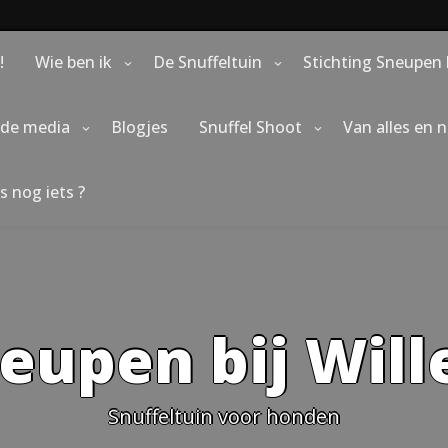
!
Wie ben ik
De Snuffeltuin
Stichting Sneupen 
 de media
Blogjes
Snuffel Shoot
Van alles en 
s nog iets ?
eupen bij Wil
Snuffeltuin voor honden