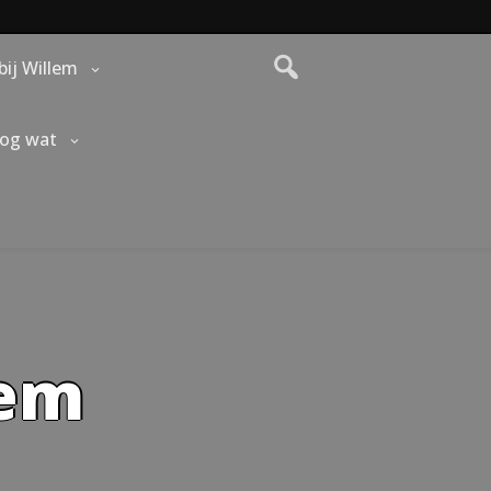
bij Willem
nog wat
lem