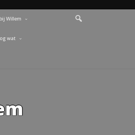
bij Willem
nog wat
lem