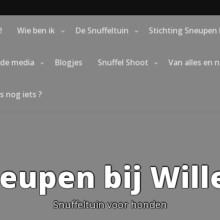
!
Wie ben ik
De Snuffeltuin
Stichting Sneupen 
 de media
Blogjes
Snuffel Shoot
Van alles en 
s nog iets ?
eupen bij Wil
Snuffeltuin voor honden