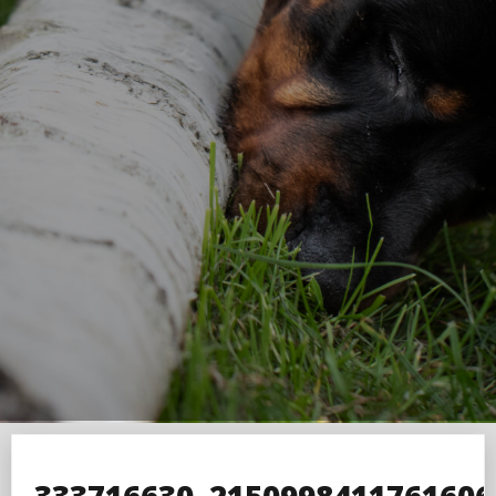
333716630_2150998411761606