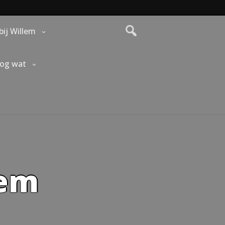
bij Willem
nog wat
lem