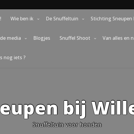
!
Wie ben ik
De Snuffeltuin
Stichting Sneupen 
 de media
Blogjes
Snuffel Shoot
Van alles en 
s nog iets ?
eupen bij Wil
Snuffeltuin voor honden