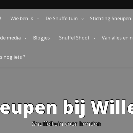
!
Wie ben ik
De Snuffeltuin
Stichting Sneupen 
 de media
Blogjes
Snuffel Shoot
Van alles en 
s nog iets ?
eupen bij Wil
Snuffeltuin voor honden