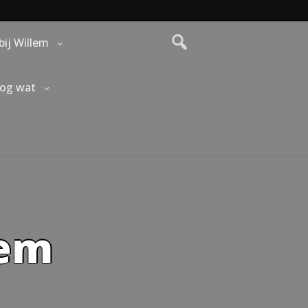
bij Willem
nog wat
lem