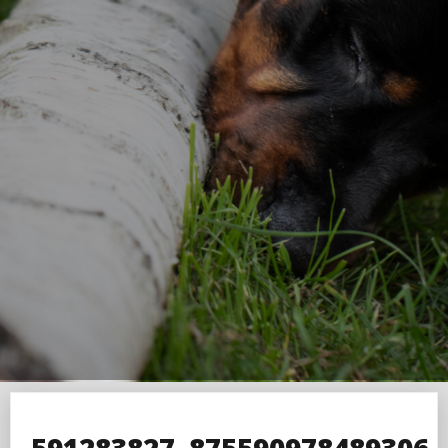
591283827_875590978489306_