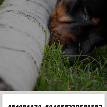
484181131_664668239581582_