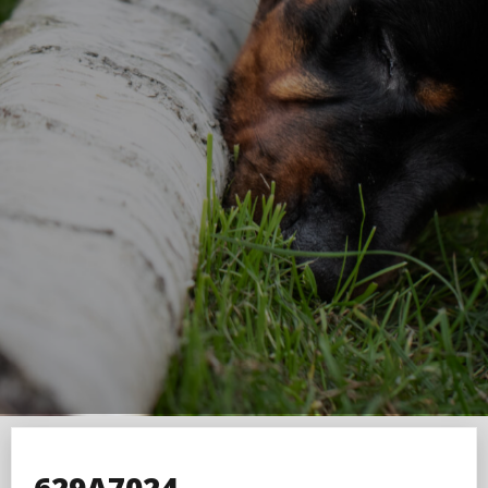
629A7024