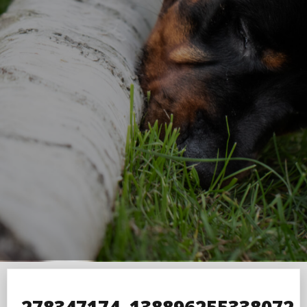
278347174_138896255338072_