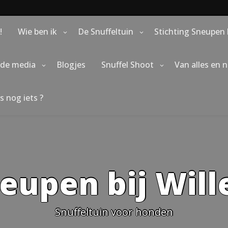
!
Wie ben ik
De Snuffeltuin
Stichting Sneupen 
 de media
Blogjes
Snuffel Shoot
Van alles en 
s nog iets ?
eupen bij Wil
Snuffeltuin voor honden