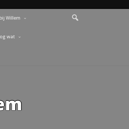
bij Willem
nog wat
lem