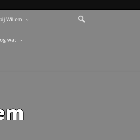
bij Willem
nog wat
lem