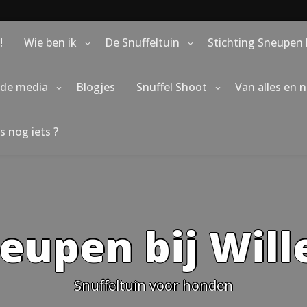
!
Wie ben ik
De Snuffeltuin
Stichting Sneupen 
 de media
Blogjes
Snuffel Shoot
Van alles en 
s nog iets ?
eupen bij Wil
Snuffeltuin voor honden